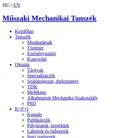
HU |
EN
Műszaki Mechanikai Tanszék
Kezdőlap
Tanszék
Munkatársak
Történet
Eseménynapló
Kapcsolat
Oktatás
Tárgyak
Specializációk
Szakdolgozat, diplomaterv
TDK
MeMento
Alkalmazott Mechanika Szakosztály
PhD
K+F+I
Kutatás
Publikációk
Pályázatok, projektek
Laborok és műszerek
Ipari partnerek