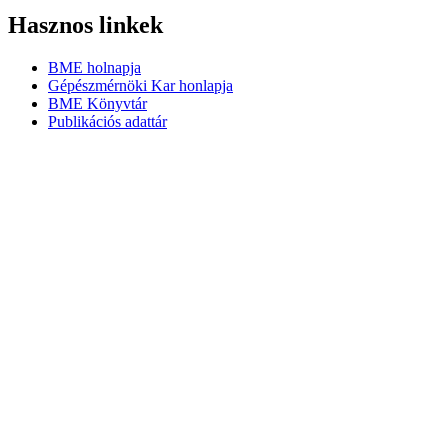
Hasznos linkek
BME holnapja
Gépészmérnöki Kar honlapja
BME Könyvtár
Publikációs adattár