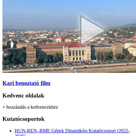
Kari bemutató film
Kedvenc oldalak
+ hozzáadás a kedvencekhez
Kutatócsoportok
HUN-REN–BME Gépek Dinamikája Kutatócsoport (2022-