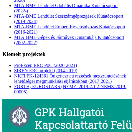
2026)
MTA-BME Lendület Globális Dinamika Kutatócsoport
(2022-)
MTA-BME Lendület Szerszámgéprezgések Kutatócsoport
(2019-2024)
MTA-BME Lendület Emberi Egyensúlyozás Kutatócsoport
(2016-2021)
MTA-BME Gépek és Járművek Dinamikája Kutatócsoport
(2002-2022)
Kiemelt projektek
ProExcer, ERC PoC (2020-2021)
SIREN ERC projekt (2014-2019)
NKFI FK-124361 Öngerjesztett rezgések megszüntetésének
lehetőségei megmunkálási eljárásokban (2017-2021)
FORTH, EUROSTARS (NEMZ: 2019-2.1.2-NEMZ-2019-
00005)