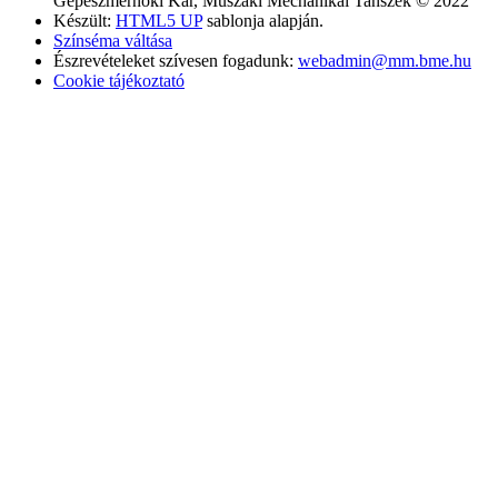
Gépészmérnöki Kar, Műszaki Mechanikai Tanszék © 2022
Készült:
HTML5 UP
sablonja alapján.
Színséma váltása
Észrevételeket szívesen fogadunk:
webadmin@mm.bme.hu
Cookie tájékoztató