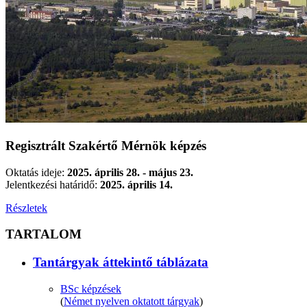
Regisztrált Szakértő Mérnök képzés
Oktatás ideje:
2025. április 28. - május 23.
Jelentkezési határidő:
2025. április 14.
Részletek
TARTALOM
Tantárgyak áttekintő táblázata
BSc képzések
(
Német nyelven oktatott tárgyak
)