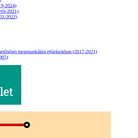
)
19-2024)
016-2021)
02-2022)
etőségei megmunkálási eljárásokban (2017-2021)
005)