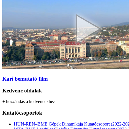
Kari bemutató film
Kedvenc oldalak
+ hozzáadás a kedvencekhez
Kutatócsoportok
HUN-REN–BME Gépek Dinamikája Kutatócsoport (2022-20