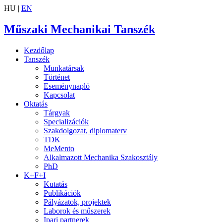
HU |
EN
Műszaki Mechanikai Tanszék
Kezdőlap
Tanszék
Munkatársak
Történet
Eseménynapló
Kapcsolat
Oktatás
Tárgyak
Specializációk
Szakdolgozat, diplomaterv
TDK
MeMento
Alkalmazott Mechanika Szakosztály
PhD
K+F+I
Kutatás
Publikációk
Pályázatok, projektek
Laborok és műszerek
Ipari partnerek