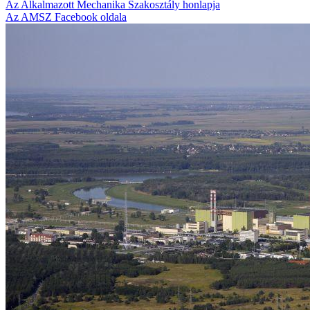
Az Alkalmazott Mechanika Szakosztály honlapja
Az AMSZ Facebook oldala