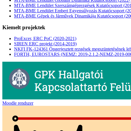
MTA-BME Lendület Globális Dinamika Kutatócsoport (2022-
MTA-BME Lendület Szerszámgéprezgések Kutatócsoport (20
MTA-BME Lendület Emberi Egyensúlyozás Kutatócsoport (2
MTA-BME Gépek és Járművek Dinamikája Kutatócsoport (20
Kiemelt projektek
ProExcer, ERC PoC (2020-2021)
SIREN ERC projekt (2014-2019)
NKFI FK-124361 Öngerjesztett rezgések megszüntetésének leh
FORTH, EUROSTARS (NEMZ: 2019-2.1.2-NEMZ-2019-00
Moodle rendszer