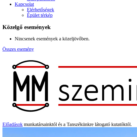
Kapcsolat
Elérhetőségek
Épület térkép
Közelgő események
Nincsenek események a közeljövőben.
Összes esemény
Előadások
munkatársainktól és a Tanszékünkre látogató kutatóktól.