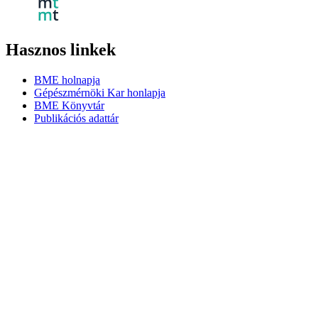
Hasznos linkek
BME holnapja
Gépészmérnöki Kar honlapja
BME Könyvtár
Publikációs adattár