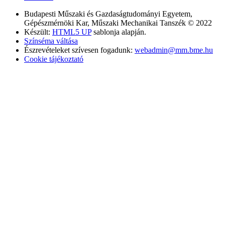
Budapesti Műszaki és Gazdaságtudományi Egyetem,
Gépészmérnöki Kar, Műszaki Mechanikai Tanszék © 2022
Készült:
HTML5 UP
sablonja alapján.
Színséma váltása
Észrevételeket szívesen fogadunk:
webadmin@mm.bme.hu
Cookie tájékoztató