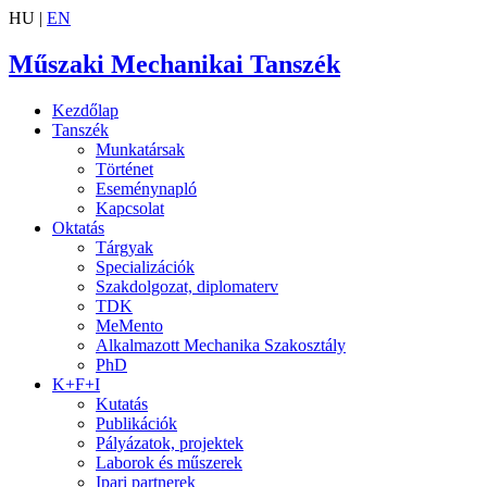
HU |
EN
Műszaki Mechanikai Tanszék
Kezdőlap
Tanszék
Munkatársak
Történet
Eseménynapló
Kapcsolat
Oktatás
Tárgyak
Specializációk
Szakdolgozat, diplomaterv
TDK
MeMento
Alkalmazott Mechanika Szakosztály
PhD
K+F+I
Kutatás
Publikációk
Pályázatok, projektek
Laborok és műszerek
Ipari partnerek